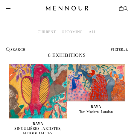
CURRENT
UPCOMING
ALL
FILTER
8 EXHIBITIONS
BAYA
Tate Modern, London
BAYA
SINGULIÈRES : ARTISTES,
AUTODIDACTES,