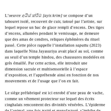
L’oeuvre
අයිස් ක්රීම් [ayis krim]
se compose d’un
tabouret isolé, recouvert de cuir, tatoué par l’artiste, sur
lequel repose un bac de glace rempli d’encens. Des tiges
d’encens, allumées pendant le vernissage, ne demeure
que des amas de cendres, reliques éphémères du rituel
passé. Cette pièce rappelle l’installation
sapattu
(2023)
dans laquelle Nina Jayasuriya avait placé au sol, comme
au seuil d’un temple hindou, des chaussures modelées en
grès émaillé. Par cette action, elle introduit une
dimension sacrale et multisensorielle à l’espace
d’exposition, et l’appréhende ainsi en fonction de nos
mouvements et de l’usage que l’on en fait.
Le siège préfabriqué est ici enrobé d’une peau de vache,
comme un vêtement protecteur sur lequel des écrits
cinghalais rencontrent des divinités vénérées. L’épiderme
de l’animal, une fois traité et manufacturé, s’imbibe de