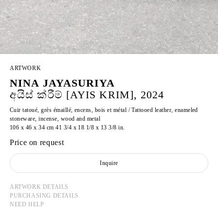
ARTWORK
NINA JAYASURIYA
අයිස් ක්රීම් [AYIS KRIM], 2024
Cuir tatoué, grès émaillé, encens, bois et métal / Tattooed leather, enameled
stoneware, incense, wood and metal
106 x 46 x 34 cm 41 3/4 x 18 1/8 x 13 3/8 in.
Price on request
Inquire
ARTWORK DETAILS
PURCHASING DETAILS
NEED HELP