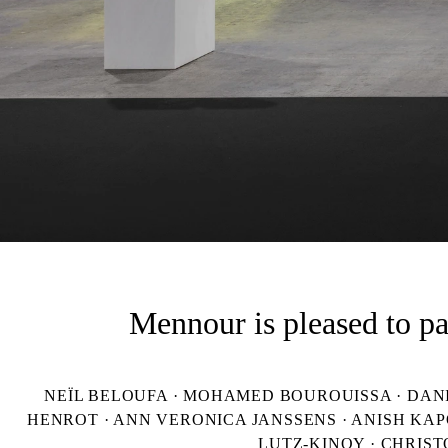
Mennour is pleased to pa
NEÏL BELOUFA · MOHAMED BOUROUISSA · DANI
HENROT · ANN VERONICA JANSSENS · ANISH KAP
LUTZ-KINOY · CHRIST