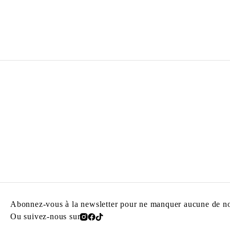
HICHAM BERRADA
Né en 1986 à Casablanca, Maroc
Vit et travaille à Paris et à Roubaix, France
Abonnez-vous à la newsletter pour ne manquer aucune de nos
Ou suivez-nous sur