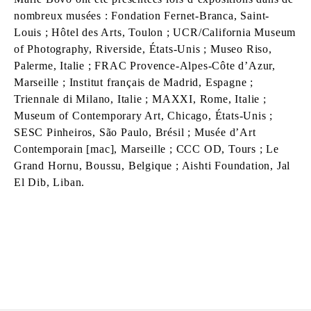
nombreux musées : Fondation Fernet-Branca, Saint-
Louis ; Hôtel des Arts, Toulon ; UCR/California Museum
of Photography, Riverside, États-Unis ; Museo Riso,
Palerme, Italie ; FRAC Provence-Alpes-Côte d’Azur,
Marseille ; Institut français de Madrid, Espagne ;
Triennale di Milano, Italie ; MAXXI, Rome, Italie ;
Museum of Contemporary Art, Chicago, États-Unis ;
SESC Pinheiros, São Paulo, Brésil ; Musée d’Art
Contemporain [mac], Marseille ; CCC OD, Tours ; Le
Grand Hornu, Boussu, Belgique ; Aishti Foundation, Jal
El Dib, Liban.
MARIE BOVO
Née en 1967 à Alicante, Espagne
Vit et travaille à Marseille, France