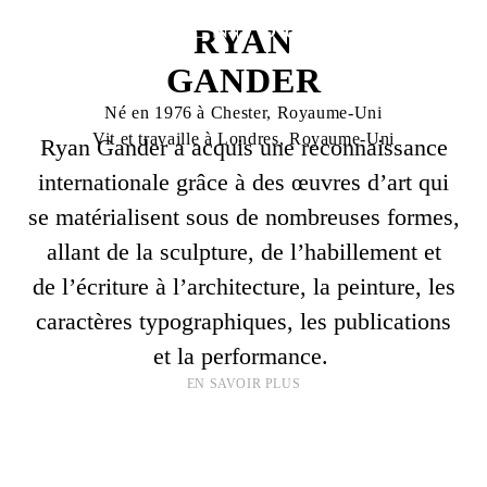
RYAN
GANDER
Né en 1976 à Chester, Royaume-Uni
Vit et travaille à Londres, Royaume-Uni
Ryan Gander a acquis une reconnaissance
internationale grâce à des œuvres d’art qui
se matérialisent sous de nombreuses formes,
allant de la sculpture, de l’habillement et
de l’écriture à l’architecture, la peinture, les
caractères typographiques, les publications
et la performance.
EN SAVOIR PLUS