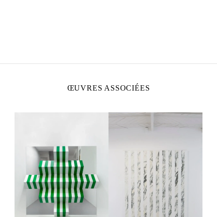
DANIEL BUREN
Né en 1938 à Boulogne-Billancourt, France
Vit et travaille
in situ
ŒUVRES ASSOCIÉES