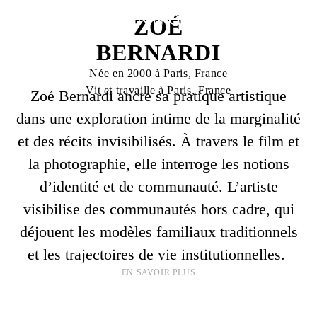
ZOÉ
BERNARDI
Née en 2000 à Paris, France
Vit et travaille à Paris, France
Zoé Bernardi ancre sa pratique artistique
dans une exploration intime de la marginalité
et des récits invisibilisés. À travers le film et
la photographie, elle interroge les notions
d’identité et de communauté. L’artiste
visibilise des communautés hors cadre, qui
déjouent les modèles familiaux traditionnels
et les trajectoires de vie institutionnelles.
EN SAVOIR PLUS