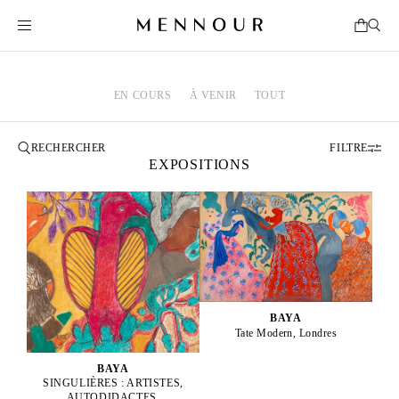
EN COURS
À VENIR
TOUT
FILTRE
EXPOSITIONS
BAYA
Tate Modern, Londres
BAYA
SINGULIÈRES : ARTISTES,
AUTODIDACTES,