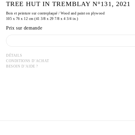
TREE HUT IN TREMBLAY N°131, 2021
Bois et peinture sur contreplaqué / Wood and paint on plywood
105 x 76 x 12 cm (41 3/8 x 29 7/8 x 4 3/4 in.)
Prix sur demande
DÉTAILS
CONDITIONS D’ACHAT
BESOIN D’AIDE ?
TADASHI KAWAMATA
Né en 1953 à Hokkaidō, Japon
Vit et travaille à Tokyo et à Paris