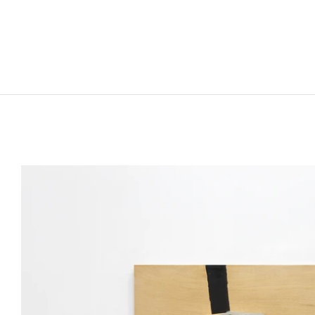
TADASHI KAWAMATA
Né en 1953 à Hokkaidō, Japon
Vit et travaille à Tokyo et à Paris