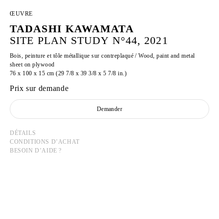
ŒUVRE
TADASHI KAWAMATA
SITE PLAN STUDY N°44, 2021
Bois, peinture et tôle métallique sur contreplaqué / Wood, paint and metal
sheet on plywood
76 x 100 x 15 cm (29 7/8 x 39 3/8 x 5 7/8 in.)
Prix sur demande
Demander
DÉTAILS
CONDITIONS D’ACHAT
BESOIN D’AIDE ?
TADASHI KAWAMATA
Né en 1953 à Hokkaidō, Japon
Vit et travaille à Tokyo et à Paris