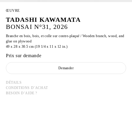
ŒUVRE
TADASHI KAWAMATA
BONSAI N°31, 2026
Branche en bois, bois, et colle sur contre-plaqué / Wooden branch, wood, and
glue on plywood
49 x 28 x 30.5 cm (19 1/4 x 11 x 12 in.)
Prix sur demande
Demander
DÉTAILS
CONDITIONS D’ACHAT
BESOIN D’AIDE ?
TADASHI KAWAMATA
Né en 1953 à Hokkaidō, Japon