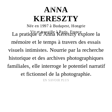
ANNA
KERESZTY
Née en 1997 à Budapest, Hongrie
Vit et travaille à Paris, France
La pratique d’Anna Kereszty explore la
mémoire et le temps à travers des essais
visuels intimistes. Nourrie par la recherche
historique et des archives photographiques
familiales, elle interroge le potentiel narratif
et fictionnel de la photographie.
EN SAVOIR PLUS