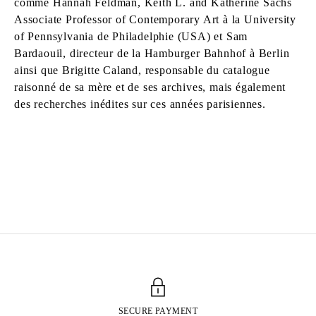
comme Hannah Feldman, Keith L. and Katherine Sachs
Associate Professor of Contemporary Art à la University
of Pennsylvania de Philadelphie (USA) et Sam
Bardaouil, directeur de la Hamburger Bahnhof à Berlin
ainsi que Brigitte Caland, responsable du catalogue
raisonné de sa mère et de ses archives, mais également
des recherches inédites sur ces années parisiennes.
HUGUETTE CALAND
Born in 1931 in Beirut, Lebanon
Died in 2019 in Beirut
SECURE PAYMENT