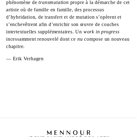
phénomène de
transmutation
propre à la démarche de cet
artiste où de famille en famille, des processus
d’hybridation, de transfert et de mutation s’opèrent et
s’enchevêtrent afin d’enrichir son œuvre de couches
intertextuelles supplémentaires. Un
work in progress
incessamment renouvelé dont ce
nu
compose un nouveau
chapitre.
— Erik Verhagen
UGO RONDINONE
Né en 1964 à Brunnen, Suisse
Vit et travaille à New York, États-Unis