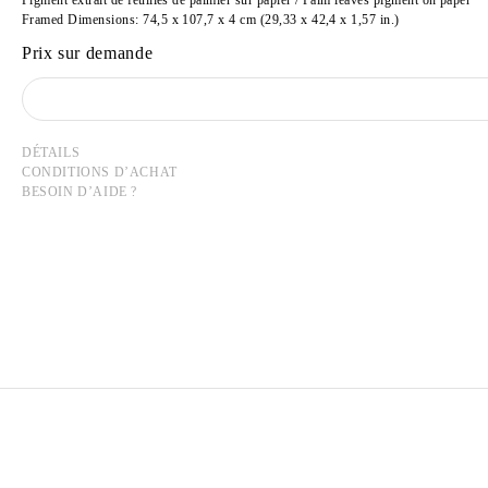
Framed Dimensions: 74,5 x 107,7 x 4 cm (29,33 x 42,4 x 1,57 in.)
Prix sur demande
DÉTAILS
CONDITIONS D’ACHAT
BESOIN D’AIDE ?
MOHAMMAD ALFARAJ
Né en 1993 en Arabie Saoudite
Vit et travaille à Al-Ahsa, en Arabie Saoudite