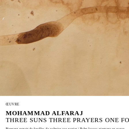
ŒUVRE
MOHAMMAD ALFARAJ
THREE SUNS THREE PRAYERS ONE FO
Pigment extrait de feuilles de palmier sur papier / Palm leaves pigment on paper