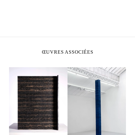
IDRIS KHAN
Né en 1978 à Birmingham, Royaume-Uni
Vit et travaille à Londres
ŒUVRES ASSOCIÉES