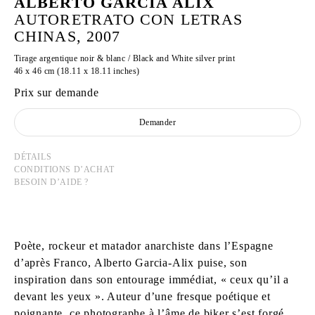
ALBERTO GARCIA ALIX
AUTORETRATO CON LETRAS
CHINAS, 2007
Tirage argentique noir & blanc / Black and White silver print
46 x 46 cm (18.11 x 18.11 inches)
Prix sur demande
Demander
DÉTAILS
CONDITIONS D’ACHAT
BESOIN D’AIDE ?
Poète, rockeur et matador anarchiste dans l’Espagne
d’après Franco, Alberto Garcia-Alix puise, son
inspiration dans son entourage immédiat, « ceux qu’il a
devant les yeux ». Auteur d’une fresque poétique et
poignante, ce photographe à l’âme de biker s’est forgé,