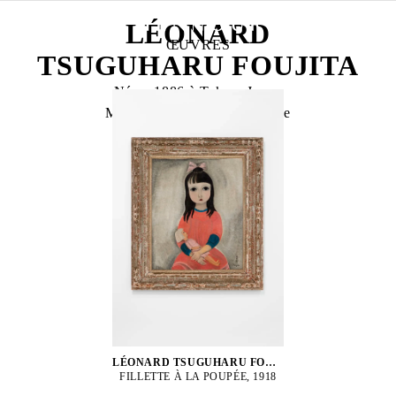
LÉONARD
ŒUVRES
TSUGUHARU FOUJITA
Né en 1886 à Tokyo, Japon
Mort en 1968 à Zurich, Suisse
LÉONARD TSUGUHARU FOUJITA
FILLETTE À LA POUPÉE, 1918