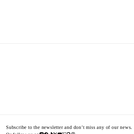
HICHAM BERRADA
Born in 1986 in Casablanca, Morocco
Lives and works in Paris and Roubaix, France
Subscribe to the newsletter and don’t miss any of our news.