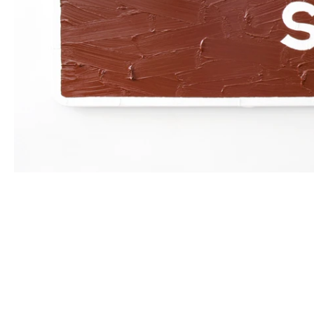
FEATURED ARTISTS
BERTRAND LAVIER
Born in 1949 in Châtillon sur Seine, France