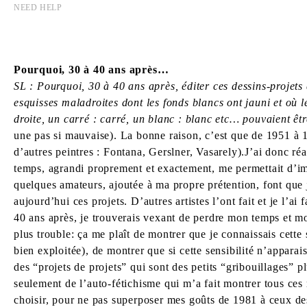
NEED HELP
Pourquoi, 30 à 40 ans après…
SL : Pourquoi, 30 à 40 ans après, éditer ces dessins-projets 
esquisses maladroites dont les fonds blancs ont jauni et où l
droite, un carré : carré, un blanc : blanc etc… pouvaient êtr
une pas si mauvaise). La bonne raison, c’est que de 1951 à 1
d’autres peintres : Fontana, Gerslner, Vasarely).J’ai donc réa
temps, agrandi proprement et exactement, me permettait d’ima
quelques amateurs, ajoutée à ma propre prétention, font que j’a
aujourd’hui ces projets. D’autres artistes l’ont fait et je l’
40 ans après, je trou­verais vexant de perdre mon temps et mo
plus trouble: ça me plaît de montrer que je connaissais cette s
bien exploitée), de montrer que si cette sensibilité n’apparai
des “projets de projets” qui sont des petits “gribouillages” 
seulement de l’auto-fétichisme qui m’a fait montrer tous ces 
choisir, pour ne pas superposer mes goûts de 1981 à ceux des a