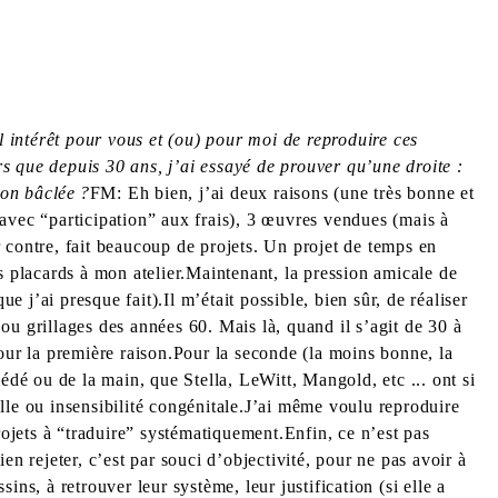
l intérêt pour vous et (ou) pour moi de reproduire ces
rs que depuis 30 ans, j’ai essayé de prouver qu’une droite :
ion bâclée ?
FM: Eh bien, j’ai deux raisons (une très bonne et
avec “participation” aux frais), 3 œuvres vendues (mais à
ar contre, fait beaucoup de projets. Un projet de temps en
s placards à mon atelier.Maintenant, la pression amicale de
 j’ai presque fait).Il m’était possible, bien sûr, de réaliser
 ou grillages des années 60. Mais là, quand il s’agit de 30 à
pour la première raison.Pour la seconde (la moins bonne, la
cédé ou de la main, que Stella, LeWitt, Mangold, etc ... ont si
elle ou insensibilité congéni­tale.J’ai même voulu reproduire
rojets à “traduire” systématiquement.Enfin, ce n’est pas
n rejeter, c’est par souci d’objectivité, pour ne pas avoir à
s, à retrouver leur système, leur justifi­cation (si elle a