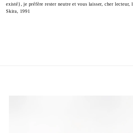
existé}, je préfère rester neutre et vous laisser, cher lec
Skira, 1991
FRANÇOIS MORELLET
Born in 1926 in Cholet, France
Died in 2016 in Cholet, France