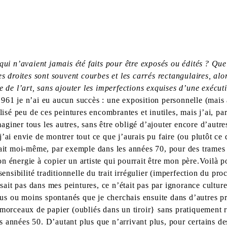
qui n’avaient jamais été faits pour être exposés ou édités ? Que
es droites sont souvent courbes et les carrés rectangulaires, alo
e de l’art, sans ajouter les imperfections exquises d’une exécut
961 je n’ai eu aucun succès : une exposition personnelle (mais 
lisé peu de ces peintures encombrantes et inutiles, mais j’ai, p
giner tous les autres, sans être obligé d’ajouter encore d’autre
i envie de montrer tout ce que j’aurais pu faire (ou plutôt ce que
ai fait moi-même, par exemple dans les années 70, pour des trames
n énergie à copier un artiste qui pourrait être mon père.Voilà 
ensibilité traditionnelle du trait irrégulier (imperfection du pro
ssait pas dans mes peintures, ce n’était pas par ignorance cultur
plus ou moins spontanés que je cher­chais ensuite dans d’autres p
morceaux de papier (oubliés dans un tiroir} sans pratiquement rie
nnées 50. D’autant plus que n’arrivant plus, pour certains dessin