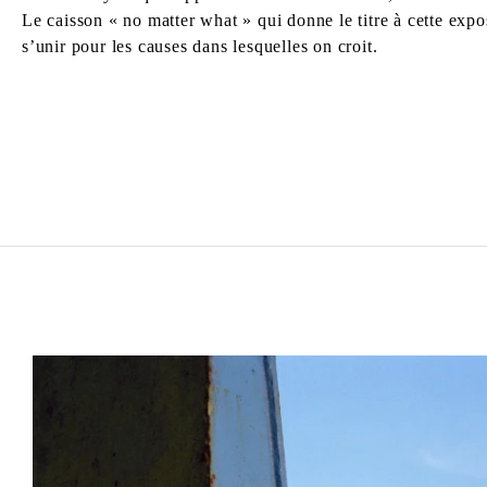
Le caisson « no matter what » qui donne le titre à cette expos
s’unir pour les causes dans lesquelles on croit.
ZINEB SEDIRA
Born in 1963 in Paris, France
Lives in London and works between Algeria, Paris 