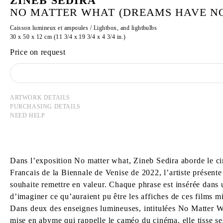
ZINEB SEDIRA
NO MATTER WHAT (DREAMS HAVE NO 
Caisson lumineux et ampoules / Lightbox, and lightbulbs
30 x 50 x 12 cm (11 3/4 x 19 3/4 x 4 3/4 in.)
Price on request
ARTWORK DETAILS
PURCHASING DETAILS
NEED HELP
Dans l’exposition No matter what, Zineb Sedira aborde le ci
Francais de la Biennale de Venise de 2022, l’artiste présente
souhaite remettre en valeur. Chaque phrase est insérée dan
d’imaginer ce qu’auraient pu être les affiches de ces films m
Dans deux des enseignes lumineuses, intitulées No Matter Wha
mise en abyme qui rappelle le caméo du cinéma, elle tisse ses