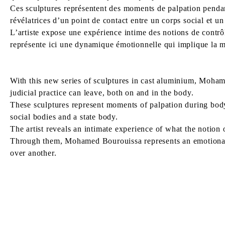
Ces sculptures représentent des moments de palpation pendant
révélatrices d’un point de contact entre un corps social et un
L’artiste expose une expérience intime des notions de contrô
représente ici une dynamique émotionnelle qui implique la mi
With this new series of sculptures in cast aluminium, Mohame
judicial practice can leave, both on and in the body.
These sculptures represent moments of palpation during body
social bodies and a state body.
The artist reveals an intimate experience of what the notion o
Through them, Mohamed Bourouissa represents an emotional 
over another.
MOHAMED BOUROUISSA
Born in 1978 in Blida, Algeria
Lives and works in Paris, France