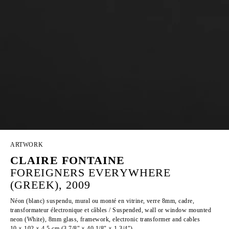
ARTWORK
CLAIRE FONTAINE
FOREIGNERS EVERYWHERE
(GREEK), 2009
Néon (blanc) suspendu, mural ou monté en vitrine, verre 8mm, cadre,
transformateur électronique et câbles / Suspended, wall or window mounted
neon (White), 8mm glass, framework, electronic transformer and cables
10 × 102 × 4,5 cm (3 7/8″ × 40 1/8″ × 1 3/4″)