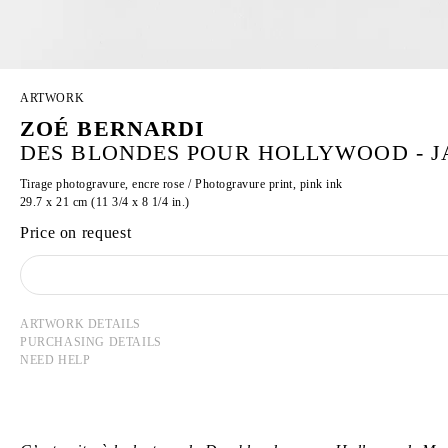
ARTWORK
ZOÉ BERNARDI
DES BLONDES POUR HOLLYWOOD - JA
Tirage photogravure, encre rose / Photogravure print, pink ink
29.7 x 21 cm (11 3/4 x 8 1/4 in.)
Price on request
ARTWORK DETAILS
PURCHASING DETAILS
NEED HELP