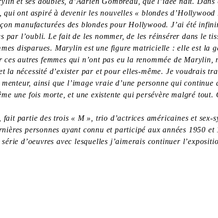
lin et ses doubles, d’Adrien Gombreau, que l’idée naît. Dans ce 
qui ont aspiré à devenir les nouvelles « blondes d’Hollywood »
açon manufacturées des blondes pour Hollywood. J’ai été infini
 par l’oubli. Le fait de les nommer, de les réinsérer dans le tis
mes disparues. Marylin est une figure matricielle : elle est la 
sur ces autres femmes qui n’ont pas eu la renommée de Marylin, m
et la nécessité d’exister par et pour elles-même. Je voudrais tr
 menteur, ainsi que l’image vraie d’une personne qui continue d’
ême une fois morte, et une existente qui persévère malgré tout
it partie des trois « M », trio d’actrices américaines et sex-
dernières personnes ayant connu et participé aux années 1950 et
e série d’oeuvres avec lesquelles j’aimerais continuer l’expositi