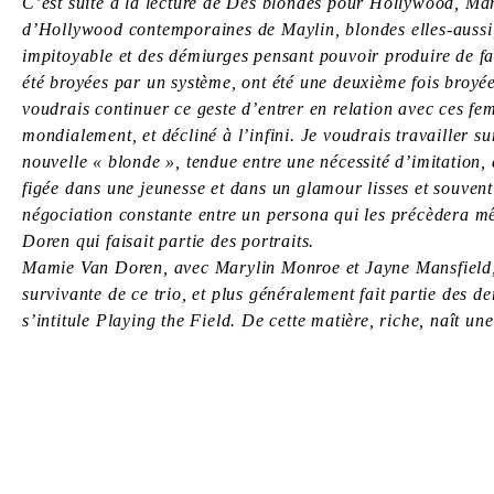
C’est suite à la lecture de Des blondes pour Hollywood, Mary
d’Hollywood contemporaines de Maylin, blondes elles-aussi, 
impitoyable et des démiurges pensant pouvoir produire de f
été broyées par un système, ont été une deuxième fois broyées
voudrais continuer ce geste d’entrer en relation avec ces fem
mondialement, et décliné à l’infini. Je voudrais travailler 
nouvelle « blonde », tendue entre une nécessité d’imitation, 
figée dans une jeunesse et dans un glamour lisses et souvent
négociation constante entre un persona qui les précèdera m
Doren qui faisait partie des portraits.
Mamie Van Doren, avec Marylin Monroe et Jayne Mansfield, fa
survivante de ce trio, et plus généralement fait partie des 
s’intitule Playing the Field. De cette matière, riche, naît un
ZOÉ BERNARDI
Born in 2000 in Paris, France
Lives and works in Paris, France