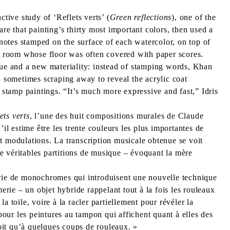
uctive study of ‘Reflets verts’ (
Green reflections
), one of the
re that painting’s thirty most important colors, then used a
 notes stamped on the surface of each watercolor, on top of
c room whose floor was often covered with paper scores.
ue and a new materiality: instead of stamping words, Khan
, sometimes scraping away to reveal the acrylic coat
 stamp paintings. “It’s much more expressive and fast,” Idris
ets verts
, l’une des huit compositions murales de Claude
 estime être les trente couleurs les plus importantes de
 et modulations. La transcription musicale obtenue se voit
de véritables partitions de musique – évoquant la mère
érie de monochromes qui introduisent une nouvelle technique
erie – un objet hybride rappelant tout à la fois les rouleaux
a toile, voire à la racler partiellement pour révéler la
pour les peintures au tampon qui affichent quant à elles des
roit qu’à quelques coups de rouleaux. »