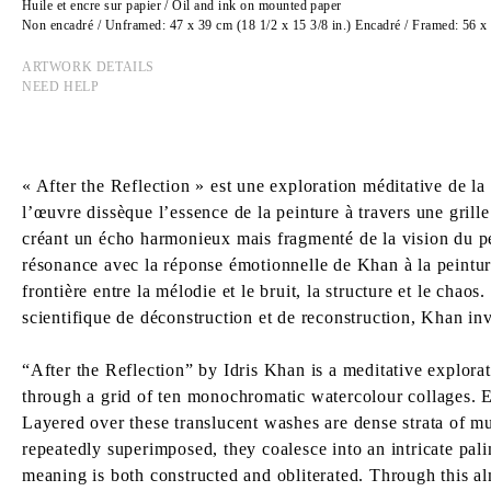
Huile et encre sur papier / Oil and ink on mounted paper
Non encadré / Unframed: 47 x 39 cm (18 1/2 x 15 3/8 in.) Encadré / Framed: 56 x 
ARTWORK DETAILS
NEED HELP
« After the Reflection » est une exploration méditative de l
l’œuvre dissèque l’essence de la peinture à travers une grill
créant un écho harmonieux mais fragmenté de la vision du pei
résonance avec la réponse émotionnelle de Khan à la peinture
frontière entre la mélodie et le bruit, la structure et le chao
scientifique de déconstruction et de reconstruction, Khan inv
“After the Reflection” by Idris Khan is a meditative explor
through a grid of ten monochromatic watercolour collages. Ea
Layered over these translucent washes are dense strata of m
repeatedly superimposed, they coalesce into an intricate pal
meaning is both constructed and obliterated. Through this a