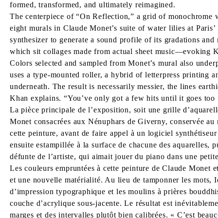
formed, transformed, and ultimately reimagined.
The centerpiece of “On Reflection,” a grid of monochrome wa
eight murals in Claude Monet’s suite of water lilies at Paris
synthesizer to generate a sound profile of its gradations and
which sit collages made from actual sheet music—evoking Kh
Colors selected and sampled from Monet’s mural also underp
uses a type-mounted roller, a hybrid of letterpress printing
underneath. The result is necessarily messier, the lines eart
Khan explains. “You’ve only got a few hits until it goes too 
La pièce principale de l’exposition, soit une grille d’aquar
Monet consacrées aux Nénuphars de Giverny, conservée au musé
cette peinture, avant de faire appel à un logiciel synthétise
ensuite estampillée à la surface de chacune des aquarelles, p
défunte de l’artiste, qui aimait jouer du piano dans une petit
Les couleurs empruntées à cette peinture de Claude Monet et
et une nouvelle matérialité. Au lieu de tamponner les mots, I
d’impression typographique et les moulins à prières bouddhistes
couche d’acrylique sous-jacente. Le résultat est inévitableme
marges et des intervalles plutôt bien calibrées. « C’est beau