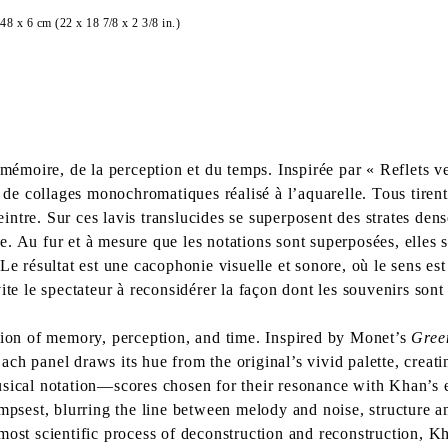
48 x 6 cm (22 x 18 7/8 x 2 3/8 in.)
a mémoire, de la perception et du temps. Inspirée par « Reflets 
e de collages monochromatiques réalisé à l’aquarelle. Tous tirent
ntre. Sur ces lavis translucides se superposent des strates dens
. Au fur et à mesure que les notations sont superposées, elles 
s. Le résultat est une cacophonie visuelle et sonore, où le sens es
ite le spectateur à reconsidérer la façon dont les souvenirs son
ation of memory, perception, and time. Inspired by Monet’s
Gree
ch panel draws its hue from the original’s vivid palette, crea
usical notation—scores chosen for their resonance with Khan’s e
impsest, blurring the line between melody and noise, structure 
lmost scientific process of deconstruction and reconstruction, 