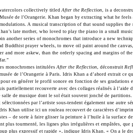
tercolors collectively titled
After the Reflection
, is a deconstr
’ Musée de l’Orangerie. Khan began by extracting what he feels a
 modulations. A musical transcription of that sound supplies the
an’s late mother, who loved to play the piano in a small musi
in another series of monochromes that introduce a new techniq
 and Buddhist prayer wheels, to move oil paint around the canvas
hier and more askew, than the orderly spacing and margins of the
far.”
elles monochromes intitulées
After the Reflection
, déconstruit
Refl
e de l’Orangerie à Paris. Idris Khan a d’abord extrait ce qu’il
ur pour en générer le profil sonore en fonction de ses gradations
uis partiellement recouverte avec des collages réalisés à l’aide 
e salle de musique dont le sol était souvent jonché de partitions.
 sélectionnées par l’artiste sous-tendent également une autre s
dris Khan utilise ici un rouleau recouvert de caractères d’imprim
 – de sorte à faire glisser la peinture à l’huile à la surface de l
nt plus tourmenté, les lignes plus irrégulières et empâtées, que 
coup plus expressif et rapide », indique Idris Khan. « On a le d