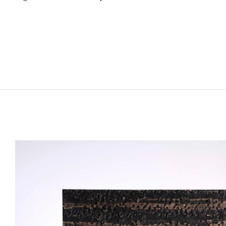
IDRIS KHAN
Born in 1978 in Birmingham, United Kingdom
Lives and works in London, United Kingdom