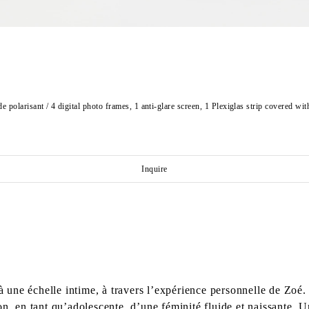
 polarisant / 4 digital photo frames, 1 anti-glare screen, 1 Plexiglas strip covered wit
Inquire
é à une échelle intime, à travers l’expérience personnelle de Z
on, en tant qu’adolescente, d’une féminité fluide et naissante.