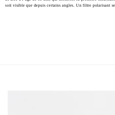
soit visible que depuis certains angles. Un filtre polarisant 
ZOÉ BERNARDI
Born in 2000 in Paris, France
Lives and works in Paris, France