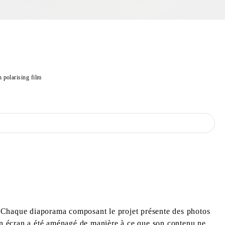
h polarising film
oé. Chaque diaporama composant le projet présente des photos
 Un écran a été aménagé de manière à ce que son contenu ne