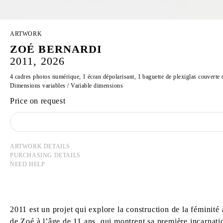
ARTWORK
ZOÉ BERNARDI
2011, 2026
4 cadres photos numérique, 1 écran dépolarisant, 1 baguette de plexiglas couverte de
Dimensions variables / Variable dimensions
Price on request
ARTWORK DETAILS
PURCHASING DETAILS
NEED HELP
2011 est un projet qui explore la construction de la féminit
de Zoé à l’âge de 11 ans, qui montrent sa première incarnati