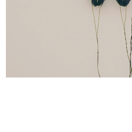
ZINEB SEDIRA
Né en 1963 à Paris, France
Vit à Londres et travaille entre l’Algérie, Paris et Lon