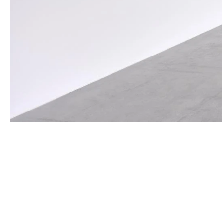
YMANE CHABI-GARA
Née en 1986 à Paris, France
Vit et travaille à Montreuil, France