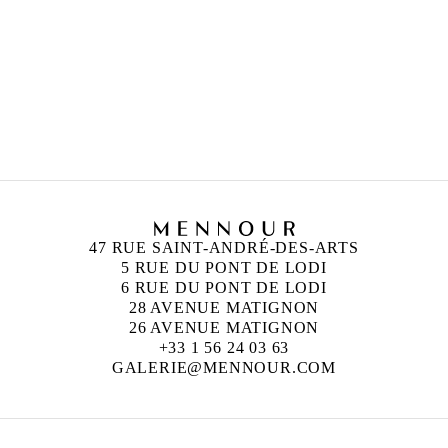
PETRIT HALILAJ
Né en 1986 à Kostërrc, Kosovo
Vit et travaille entre l’Allemagne, le Kosovo et
l’Italie.
47 RUE SAINT-ANDRÉ-DES-ARTS
5 RUE DU PONT DE LODI
6 RUE DU PONT DE LODI
28 AVENUE MATIGNON
26 AVENUE MATIGNON
+33 1 56 24 03 63
GALERIE@MENNOUR.COM