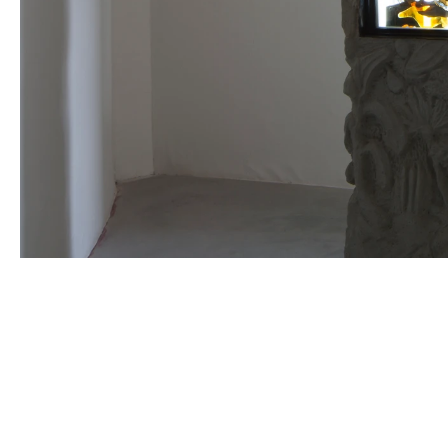
NEÏL BELOUFA
Né en 1985 à Paris, France
Vit et travaille à Paris, France