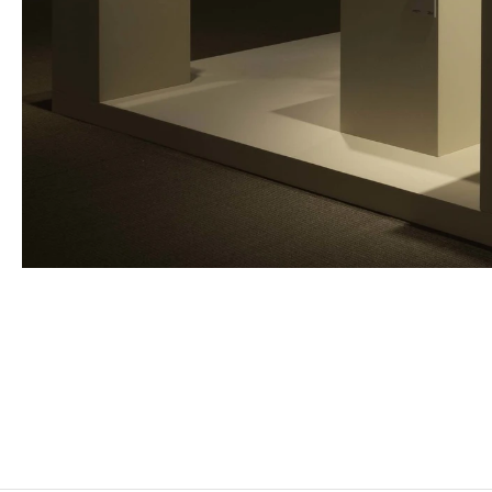
MARTIAL RAYSSE
Né en 1936 à Nice, France
Vit et travaille à Nice, France