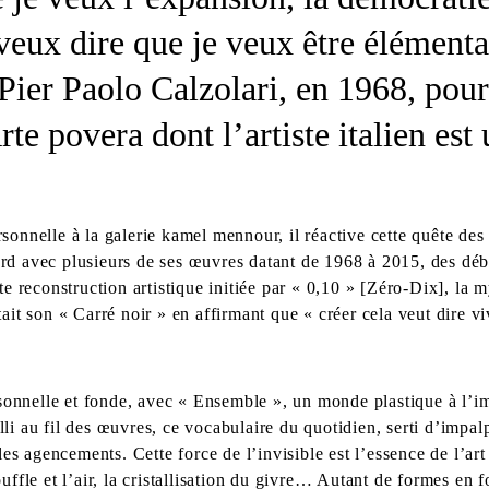
 veux dire que je veux être élément
 Pier Paolo Calzolari, en 1968, pou
rte povera dont l’artiste italien es
nnelle à la galerie kamel mennour, il réactive cette quête des 
bord avec plusieurs de ses œuvres datant de 1968 à 2015, des déb
e reconstruction artistique initiée par « 0,10 » [Zéro-Dix], la 
ntait son « Carré noir » en affirmant que « créer cela veut dire
sonnelle et fonde, avec « Ensemble », un monde plastique à l’i
lli au fil des œuvres, ce vocabulaire du quotidien, serti d’impal
e les agencements. Cette force de l’invisible est l’essence de l’ar
souffle et l’air, la cristallisation du givre… Autant de formes en