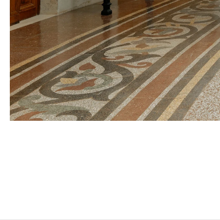
BERTRAND LAVIER
Né en 1949 à Châtillon-sur-Seine, France
Vit et travaille entre Paris et Aignay-le-Duc, France