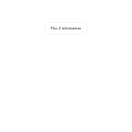
Plus d’informations
ARTISTES PRÉSENTÉS
ALICJA KWADE
Née en 1979 à Katowice, Pologne
Vit et travaille à Berlin, Allemagne
UFAN LEE
Né en 1936 à Haman-gun, Corée
Vit et travaille à Paris et Kamakura, Japon