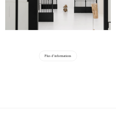
Plus d’informations
ALICJA KWADE
Née en 1979 à Katowice, Pologne
Vit et travaille à Berlin, Allemagne