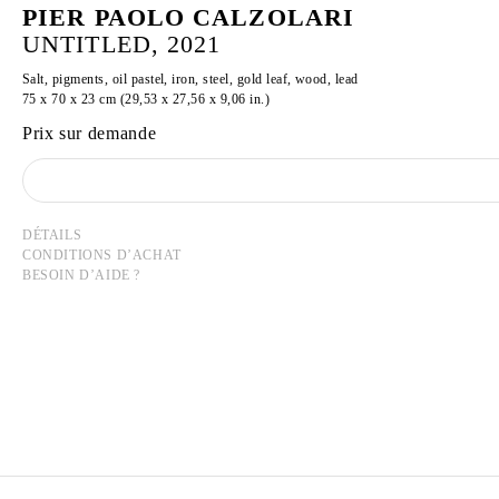
PIER PAOLO CALZOLARI
UNTITLED, 2021
Salt, pigments, oil pastel, iron, steel, gold leaf, wood, lead
75 x 70 x 23 cm (29,53 x 27,56 x 9,06 in.)
Prix sur demande
DÉTAILS
CONDITIONS D’ACHAT
BESOIN D’AIDE ?
PIER PAOLO CALZOLARI