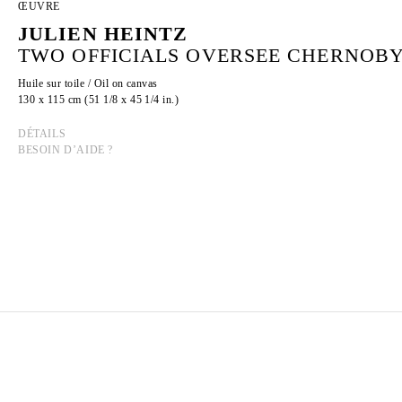
ŒUVRE
JULIEN HEINTZ
TWO OFFICIALS OVERSEE CHERNOBYL
Huile sur toile / Oil on canvas
130 x 115 cm (51 1/8 x 45 1/4 in.)
DÉTAILS
BESOIN D’AIDE ?
JULIEN HEINTZ
Né en 1997 à Paris, France
Vit et travaille à Paris, France