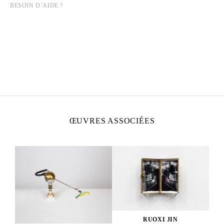
BESOIN D’AIDE ?
RUOXI JIN
Née en 1997 à Harbin, Chine
Vit et travaille à Paris
ŒUVRES ASSOCIÉES
RUOXI JIN