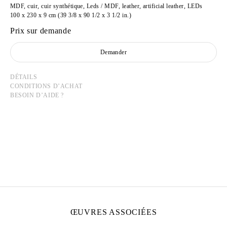
MDF, cuir, cuir synthétique, Leds / MDF, leather, artificial leather, LEDs
100 x 230 x 9 cm (39 3/8 x 90 1/2 x 3 1/2 in.)
Prix sur demande
Demander
DÉTAILS
CONDITIONS D’ACHAT
BESOIN D’AIDE ?
NEÏL BELOUFA
Né en 1985 à Paris, France
Vit et travaille à Paris, France
ŒUVRES ASSOCIÉES