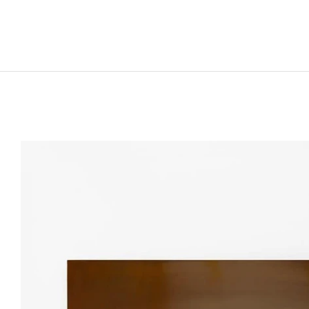
JULIEN HEINTZ
Né en 1997 à Paris, France
Vit et travaille à Paris, France