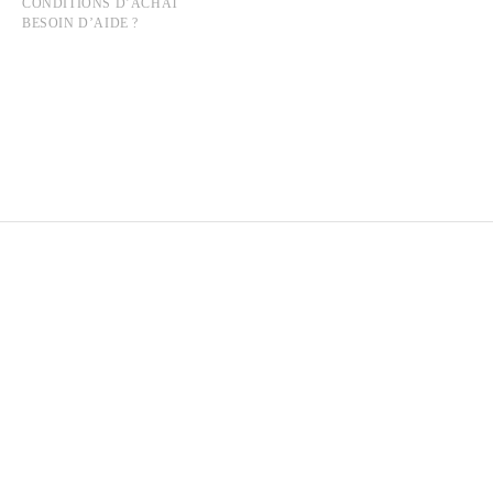
CONDITIONS D’ACHAT
BESOIN D’AIDE ?
EUGÈNE ATGET
Né en 1857 à Libourne, France
Mort en 1927 à Paris, France