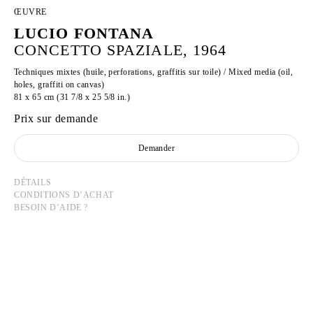
ŒUVRE
LUCIO FONTANA
CONCETTO SPAZIALE, 1964
Techniques mixtes (huile, perforations, graffitis sur toile) / Mixed media (oil,
holes, graffiti on canvas)
81 x 65 cm (31 7/8 x 25 5/8 in.)
Prix sur demande
Demander
DÉTAILS
CONDITIONS D’ACHAT
BESOIN D’AIDE ?
LUCIO FONTANA
Né en 1899 à Rosario, Argentine
Mort en 1967 à Comabbio, Italie