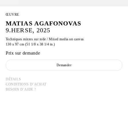
ŒUVRE
MATIAS AGAFONOVAS
9.HERSE, 2025
Techniques mixtes sur toile / Mixed media on canvas
130 x 97 cm (51 1/8 x 38 1/4 in.)
Prix sur demande
Demander
DÉTAILS
CONDITIONS D’ACHAT
BESOIN D’AIDE ?
MATIAS AGAFONOVAS
Né en 1999 aux Lillas, France