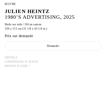
ŒUVRE
JULIEN HEINTZ
1980’S ADVERTISING, 2025
Huile sur toile / Oil on canvas
130 x 115 cm (51 1/8 x 45 1/4 in.)
Prix sur demande
Demander
DÉTAILS
CONDITIONS D’ACHAT
BESOIN D’AIDE ?
JULIEN HEINTZ
Né en 1997 à Paris, France
Vit et travaille à Paris, France