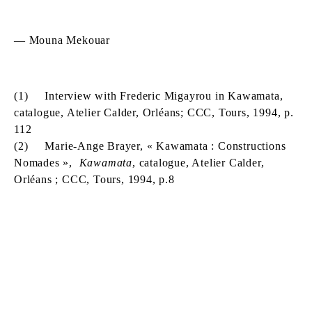
— Mouna Mekouar
(1) Interview with Frederic Migayrou in Kawamata,
catalogue, Atelier Calder, Orléans; CCC, Tours, 1994, p.
112
(2) Marie-Ange Brayer, « Kawamata : Constructions
Nomades »,
Kawamata
, catalogue, Atelier Calder,
Orléans ; CCC, Tours, 1994, p.8
TADASHI KAWAMATA
Né en 1953 à Hokkaidō, Japon
Vit et travaille à Tokyo et à Paris