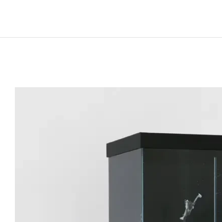
Né en 1986 à Casablanca, Maroc
Vit et travaille à Paris et à Roubaix, France