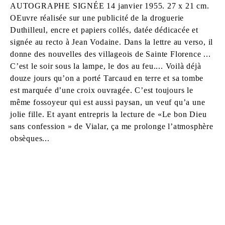
AUTOGRAPHE SIGNÉE 14 janvier 1955. 27 x 21 cm.
OEuvre réalisée sur une publicité de la droguerie
Duthilleul, encre et papiers collés, datée dédicacée et
signée au recto à Jean Vodaine. Dans la lettre au verso, il
donne des nouvelles des villageois de Sainte Florence ...
C’est le soir sous la lampe, le dos au feu.... Voilà déjà
douze jours qu’on a porté Tarcaud en terre et sa tombe
est marquée d’une croix ouvragée. C’est toujours le
même fossoyeur qui est aussi paysan, un veuf qu’a une
jolie fille. Et ayant entrepris la lecture de «Le bon Dieu
sans confession » de Vialar, ça me prolonge l’atmosphère
obsèques...
GASTON CHAISSAC
Born in 1910 in Avallon, France
Died in 1964 in La Roche-sur-Yon, France